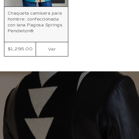
Chaqueta camisera para
hombre: confeccionada
con lana Pagosa Springs
Pendleton®
$1,295.00
Ver