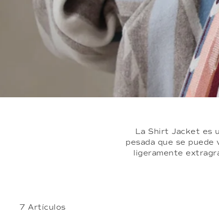
Women's Bomber Jacket
Preguntas frecuentes
Men's Shirt Jacket
Men's Top Coat
La Shirt Jacket es 
pesada que se puede ve
ligeramente extragr
7 Artículos