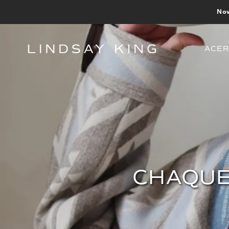
IR DIRECTAMENTE AL CONTENIDO
Now
ACER
The Statement Collection
Hogar
Women's Top Coat
Acerca de
CHAQUE
Women's Shirt Jacket
The Lindsay King Foundation
Women's Long Coat
Native Tax Exempt
Women's Cropped Jacket
Model Casting Call